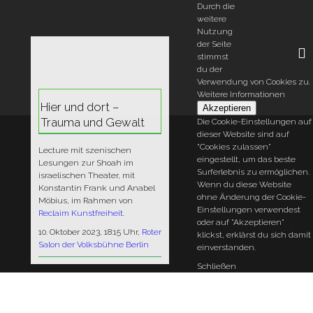
Durch die
weitere
Nutzung
der Seite
stimmst
du der
S
Verwendung von Cookies zu.
e
Weitere Informationen
a
M
Hier und dort –
r
Akzeptieren
c
a
Trauma und Gewalt
Die Cookie-Einstellungen auf
h
i
dieser Website sind auf
f
"Cookies zulassen"
o
n
Lecture mit szenischen
r
eingestellt, um das beste
Lesungen zur Shoah im
N
:
Surferlebnis zu ermöglichen.
israelischen Theater, mit
a
Wenn du diese Website
Konstantin Frank und Anabel
ohne Änderung der Cookie-
v
Möbius, im Rahmen von
Einstellungen verwendest
Reclaim Kunstfreiheit
.
i
oder auf "Akzeptieren"
g
10. Oktober 2023, 18:15 Uhr,
Roter
klickst, erklärst du sich damit
Salon der Volksbühne Berlin
a
einverstanden.
t
Schließen
i
o
n