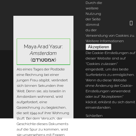
Durch die
weitere
Nutzung
der Seite
stimmst
du der
S
Verwendung von Cookies zu.
e
Weitere Informationen
a
M
Maya Arad Yasur:
r
Akzeptieren
c
a
Amsterdam
Die Cookie-Einstellungen auf
h
i
dieser Website sind auf
(אמסטרדם)
f
"Cookies zulassen"
o
n
r
Als eines Tages der Postbote
eingestellt, um das beste
N
:
eine Rechnung bei einer
Surferlebnis zu ermöglichen.
a
jungen Frau abgibt, verändert
Wenn du diese Website
sich binnen Sekunden ihre
ohne Änderung der Cookie-
v
Welt. Denn sie, als Israelin in
Einstellungen verwendest
i
Amsterdam wohnend, wird
oder auf "Akzeptieren"
g
aufgefordert, eine
klickst, erklärst du sich damit
a
Gasrechnung zu begleichen,
einverstanden.
die seit 1944 auf ihre Wohnung
t
Schließen
läuft. Bei dem Versuch, der
i
Geschichte dieses Dokuments
o
auf die Spur zu kommen, wird
n
sie unversehens mit Fragen